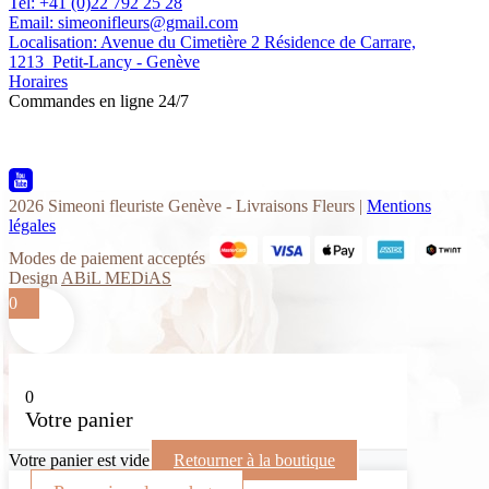
Tel: +41 (0)22 792 25 28
Email: simeonifleurs@gmail.com
Localisation: Avenue du Cimetière 2 Résidence de Carrare,
1213 Petit-Lancy - Genève
Horaires
Commandes en ligne 24/7
2026 Simeoni fleuriste Genève - Livraisons Fleurs |
Mentions
légales
Modes de paiement acceptés
Design
ABiL MEDiAS
0
0
Votre panier
Votre panier est vide
Retourner à la boutique