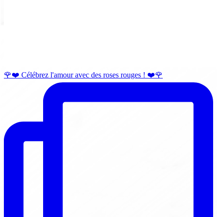
🌹❤️ Célébrez l'amour avec des roses rouges ! ❤️🌹