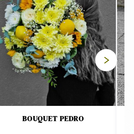
S
ec passion le jour même dans nos ateliers à
rs depuis 1963.