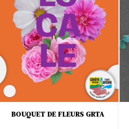
BOUQUETS & COMPOSITION
 de fleurs et compositions, confectionnés av
Genève.
leurs à Genève le jour même. Simeoni Fleu