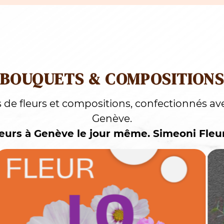
I FLEURISTE GENEVE ?
instants précieux avec nos créations
er un anniversaire, offrir un message
ntérieur, nous croyons que chaque fleur
 raconte une histoire.