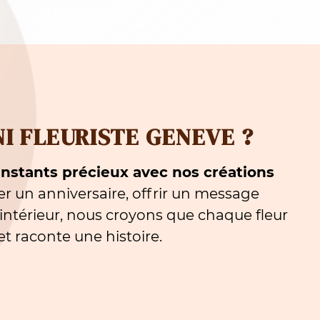
QUALITÉ IRRÉPROCHABLE
Des fleurs éclatantes, prêtes à illuminer
votre quotidien.