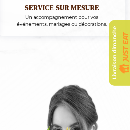
Livraison dimanche
 LIVRAISON EXPRESS
 MÊME À GENÈVE ET DANS LES