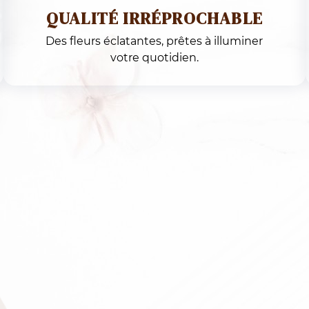
E – BOUQUETS FRAIS &
 POUR UNE LIVRAISON LE JOUR
ENVIRONS