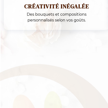
FLEURISTE À GENÈV
COMMANDEZ AVANT 15 HEURES