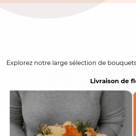
POURQUOI CHOISIR SIMEON
Nous avons l’honneur de sublimer vos 
florales uniques.
Que ce soit pour célébr
d’amour ou simplement enchanter votre i
porte une émotion et que chaque bouquet