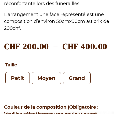
réconfortante lors des funérailles.
L’arrangement une face représenté est une
composition d’environ 50cmx90cm au prix de
200chf.
P
CHF
200.00
–
CHF
400.00
D
P
Taille
C
Petit
Moyen
Grand
À
C
Couleur de la composition (Obligatoire :
Veuillez sélectionner une couleur avant