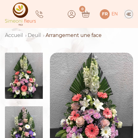
Skip
0
to
FR
EN
content
Accueil
Deuil
Arrangement une face