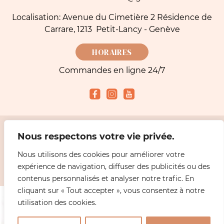
Localisation: Avenue du Cimetière 2 Résidence de
Carrare, 1213 Petit-Lancy - Genève
HORAIRES
Commandes en ligne 24/7
Nous respectons votre vie privée.
Modes de paiement acceptés
Nous utilisons des cookies pour améliorer votre
expérience de navigation, diffuser des publicités ou des
2026 Simeoni fleuriste Genève - Livraisons Fleurs |
Mentions légales
Design
ABiL MEDiAS
contenus personnalisés et analyser notre trafic. En
cliquant sur « Tout accepter », vous consentez à notre
utilisation des cookies.
0