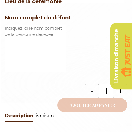
Lieu de la cérémonie
Nom complet du défunt
Livraison dimanche
q
-
+
d
A
AJOUTER AU PANIER
u
Description
Alternative:
Livraison
f