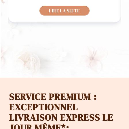
de
LIRE LA SUITE
prix :
CHF 15
à
CHF 4
SERVICE PREMIUM :
EXCEPTIONNEL
LIVRAISON EXPRESS LE
JOUR MÊME*: