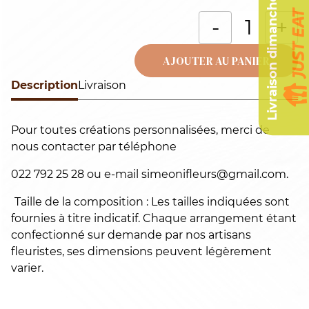
Livraison dimanche
q
-
+
d
D
AJOUTER AU PANIER
d
Description
Alternative:
Livraison
c
a
Pour toutes créations personnalisées, merci de
c
nous contacter par téléphone
d
r
022 792 25 28 ou e-mail simeonifleurs@gmail.com.
r
Taille de la composition : Les tailles indiquées sont
fournies à titre indicatif. Chaque arrangement étant
confectionné sur demande par nos artisans
fleuristes, ses dimensions peuvent légèrement
varier.