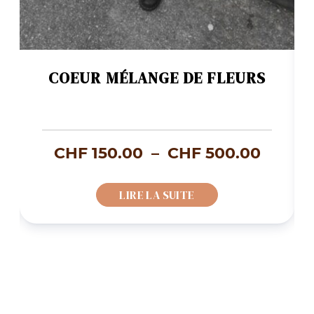
COEUR MÉLANGE DE FLEURS
lage
Plage
CHF
150.00
–
CHF
500.00
e
de
LIRE LA SUITE
rix :
prix :
HF 500.00
CHF 15
à
HF 700.00
CHF 5