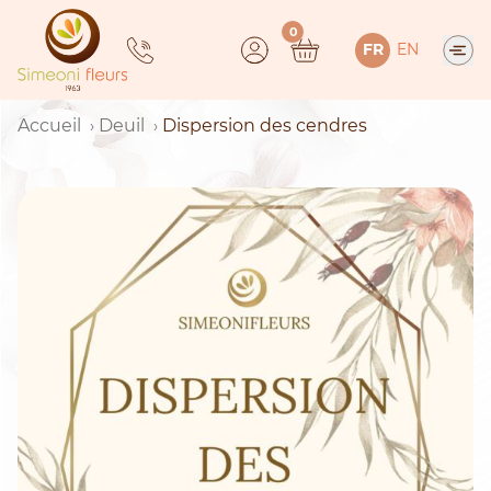
Skip
0
to
FR
EN
content
Accueil
Deuil
Dispersion des cendres