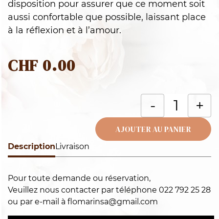
disposition pour assurer que ce moment soit
aussi confortable que possible, laissant place
à la réflexion et à l’amour.
CHF
0.00
q
-
+
d
D
AJOUTER AU PANIER
d
Description
Alternative:
Livraison
c
Pour toute demande ou réservation,
Veuillez nous contacter par téléphone
022 792 25 28
ou par e-mail à
flomarinsa@gmail.com