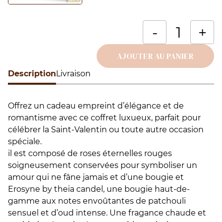
q
-
+
d
B
AJOUTER AU PANIER
à
Description
Alternative:
Livraison
fl
V
Offrez un cadeau empreint d’élégance et de
romantisme avec ce coffret luxueux, parfait pour
célébrer la Saint-Valentin ou toute autre occasion
spéciale.
il est composé de roses éternelles rouges
soigneusement conservées pour symboliser un
amour qui ne fâne jamais et d’une bougie et
Erosyne by theia candel, une bougie haut-de-
gamme aux notes envoûtantes de patchouli
sensuel et d’oud intense. Une fragance chaude et