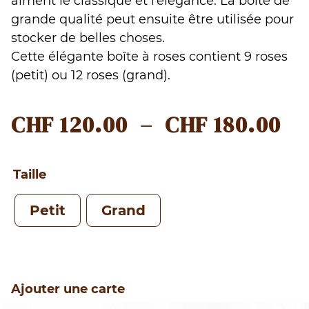
aiment le classique et l’élégance. La boîte de
grande qualité peut ensuite être utilisée pour
stocker de belles choses.
Cette élégante boîte à roses contient 9 roses
(petit) ou 12 roses (grand).
PL
CHF
120.00
–
CHF
180.00
D
PR
Taille
CH
Petit
Grand
À
CH
Ajouter une carte