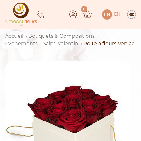
Skip
0
to
FR
EN
content
Accueil
Bouquets & Compositions
Événements
Saint-Valentin
Boite à fleurs Venice