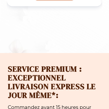
F 59.00
CHF 49
à
F 97.00
CHF 89
SERVICE PREMIUM :
EXCEPTIONNEL
LIVRAISON EXPRESS LE
JOUR MÊME*:
Commandez avant 15 heures pour