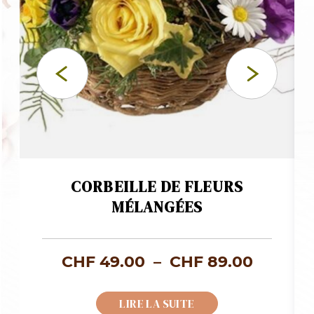
CORBEILLE DE FLEURS
MÉLANGÉES
age
Plage
CHF
49.00
–
CHF
89.00
de
LIRE LA SUITE
x :
prix :