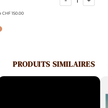
-
+
quantité
Alternative:
de CHF 150.00
de
Carte
graminées
PRODUITS SIMILAIRES