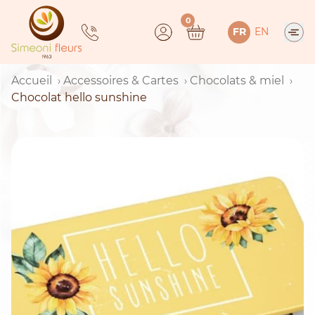
Skip
0
to
FR
EN
content
Accueil
Accessoires & Cartes
Chocolats & miel
Chocolat hello sunshine