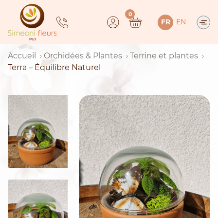
Skip
0
to
FR
EN
content
Accueil
Orchidées & Plantes
Terrine et plantes
Terra – Équilibre Naturel