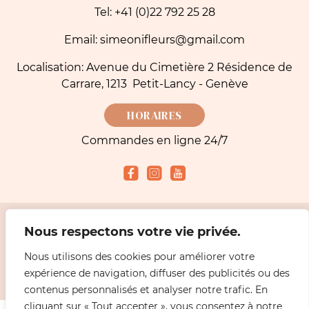
Tel: +41 (0)22 792 25 28
Email: simeonifleurs@gmail.com
Localisation: Avenue du Cimetière 2 Résidence de
Carrare, 1213 Petit-Lancy - Genève
HORAIRES
Commandes en ligne 24/7
Nous respectons votre vie privée.
Modes de paiement acceptés
Nous utilisons des cookies pour améliorer votre
expérience de navigation, diffuser des publicités ou des
2026 Simeoni fleuriste Genève - Livraisons Fleurs |
Mentions légales
Design
ABiL MEDiAS
contenus personnalisés et analyser notre trafic. En
cliquant sur « Tout accepter », vous consentez à notre