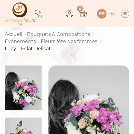
Skip
0
to
FR
EN
content
Accueil
Bouquets & Compositions
Événements
Fleurs fête des femmes
Lucy – Éclat Délicat