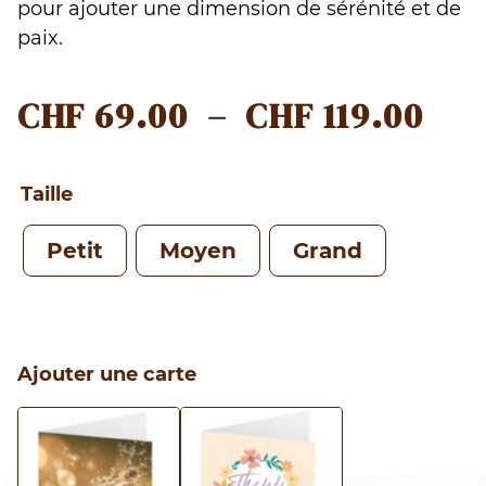
pour ajouter une dimension de sérénité et de
paix.
PL
CHF
69.00
–
CHF
119.00
DE
PRI
Taille
CHF
Petit
Moyen
Grand
À
CHF
Ajouter une carte