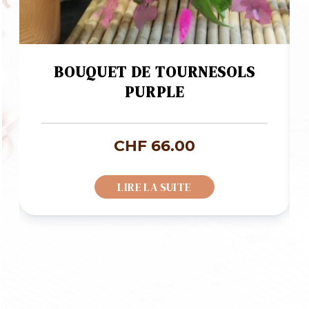
BOUQUET DE TOURNESOLS
PURPLE
age
CHF
66.00
LIRE LA SUITE
x :
F 85.00
F 128.00