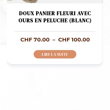
DOUX PANIER FLEURI AVEC
OURS EN PELUCHE (BLANC)
age
Plage
CHF
70.00
–
CHF
100.00
de
LIRE LA SUITE
x :
prix :
F 68.50
CHF 70
à
F 128.50
CHF 10