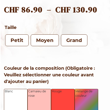
PL
CHF
86.90
–
CHF
130.90
DE
PRI
Taille
CHF
Petit
Moyen
Grand
À
CHF
Couleur de la composition (Obligatoire :
Veuillez sélectionner une couleur avant
d'ajouter au panier)
Blanc
Camaieu de
Rouge
Mélange de
rose
couleur