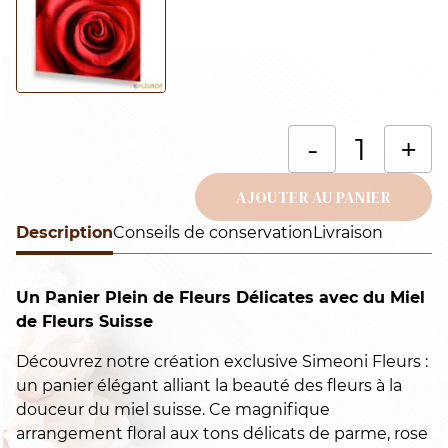
q
-
+
d
U
AJOUTER AU PANIER
p
Description
Alternative:
Conseils de conservation
Livraison
pl
d
Un Panier Plein de Fleurs Délicates avec du Miel
fl
de Fleurs Suisse
d
a
Découvrez notre création exclusive Simeoni Fleurs :
d
un panier élégant alliant la beauté des fleurs à la
m
douceur du miel suisse. Ce magnifique
d
arrangement floral aux tons délicats de parme, rose