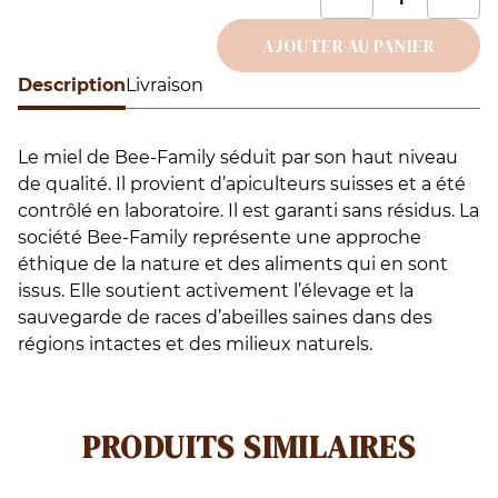
d
D
AJOUTER AU PANIER
s
Description
Alternative:
Livraison
a
m
Le miel de Bee-Family séduit par son haut niveau
s
de qualité. Il provient d’apiculteurs suisses et a été
contrôlé en laboratoire. Il est garanti sans résidus. La
société Bee-Family représente une approche
éthique de la nature et des aliments qui en sont
issus. Elle soutient activement l’élevage et la
sauvegarde de races d’abeilles saines dans des
régions intactes et des milieux naturels.
PRODUITS SIMILAIRES