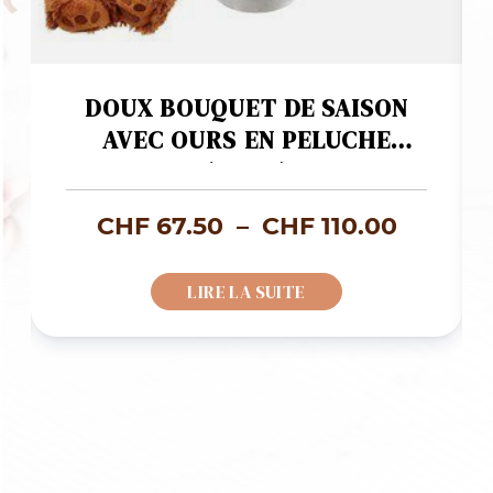
DOUX BOUQUET DE SAISON
AVEC OURS EN PELUCHE
(BRUN)
age
Plage
CHF
67.50
–
CHF
110.00
de
LIRE LA SUITE
x :
prix :
F 69.00
CHF 67
à
F 119.00
CHF 110