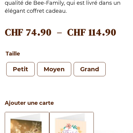
qualité de Bee-Family, qui est livré dans un
élégant coffret cadeau.
PL
CHF
74.90
–
CHF
114.90
DE
PRI
Taille
CHF
Petit
Moyen
Grand
À
CHF
Ajouter une carte