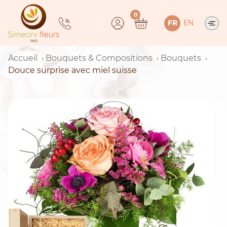
Skip
0
to
FR
EN
content
Accueil
Bouquets & Compositions
Bouquets
Douce surprise avec miel suisse