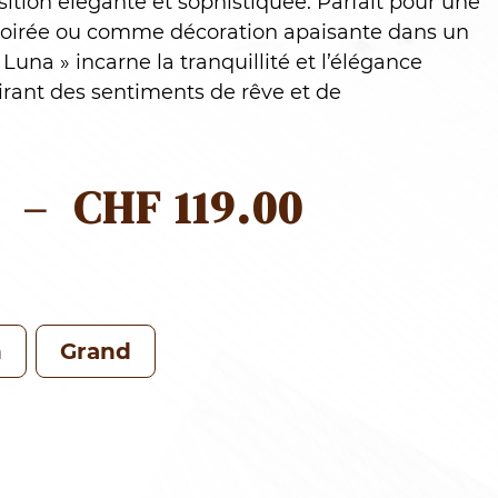
ition élégante et sophistiquée. Parfait pour une
 soirée ou comme décoration apaisante dans un
 Luna » incarne la tranquillité et l’élégance
pirant des sentiments de rêve et de
PLAGE
–
CHF
119.00
DE
PRIX :
CHF 69.0
n
Grand
À
CHF 119.