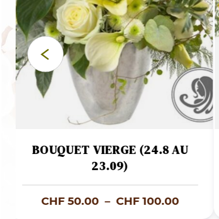
BOUQUET VIERGE (24.8 AU
23.09)
e
Plage
CHF
50.00
–
CHF
100.00
de