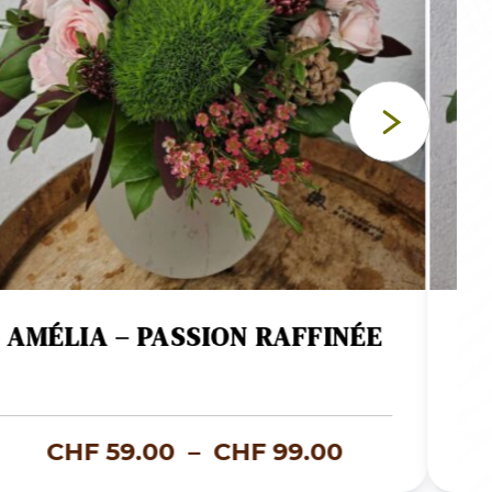
AMÉLIA – PASSION RAFFINÉE
C
Plage
CHF
59.00
–
CHF
99.00
de