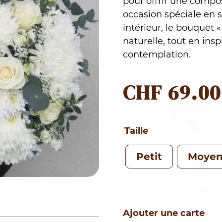
pour offrir une compos
occasion spéciale en
intérieur, le bouquet «
naturelle, tout en ins
contemplation.
CHF
69.00
Taille
Petit
Moye
Ajouter une carte