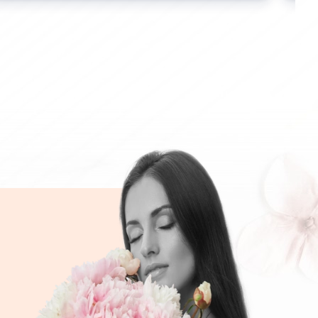
prix :
CHF 59.00
à
CHF 99.00