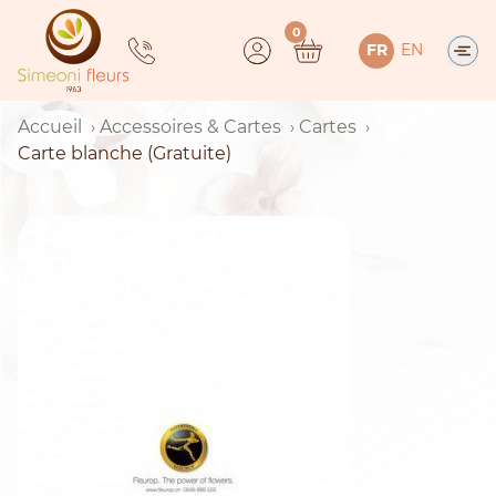
Skip
0
to
FR
EN
content
Accueil
Accessoires & Cartes
Cartes
Carte blanche (Gratuite)