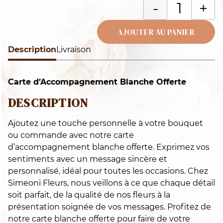
q
-
+
d
C
AJOUTER AU PANIER
b
Description
Alternative:
Livraison
(G
Carte d’Accompagnement Blanche Offerte
DESCRIPTION
Ajoutez une touche personnelle à votre bouquet
ou commande avec notre carte
d’accompagnement blanche offerte. Exprimez vos
sentiments avec un message sincère et
personnalisé, idéal pour toutes les occasions. Chez
Simeoni Fleurs, nous veillons à ce que chaque détail
soit parfait, de la qualité de nos fleurs à la
présentation soignée de vos messages. Profitez de
notre carte blanche offerte pour faire de votre