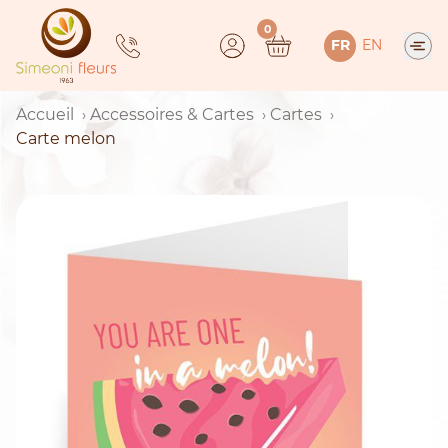
Skip
0
to
FR
EN
content
Accueil
Accessoires & Cartes
Cartes
Carte melon