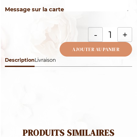
Message sur la carte
q
-
+
d
C
AJOUTER AU PANIER
m
Description
Alternative:
Livraison
PRODUITS SIMILAIRES