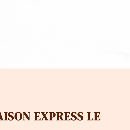
50.00
CHF 80
à
50.00
CHF 1'2
AISON EXPRESS LE