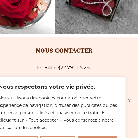
NOUS CONTACTER
Tel: +41 (0)22 792 25 28
e avec
Email: simeonifleurs@gmail.com
Nous respectons votre vie privée.
Localisation: Avenue du Cimetière 2
Nous utilisons des cookies pour améliorer votre
é
Résidence de Carrare, 1213 Petit-Lancy
expérience de navigation, diffuser des publicités ou des
- Genève
contenus personnalisés et analyser notre trafic. En
cliquant sur « Tout accepter », vous consentez à notre
HORAIRES
utilisation des cookies.
Commandes en ligne 24/7