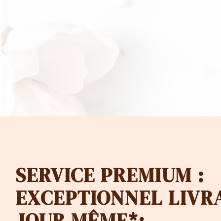
CHF 1
à
CHF 4
SERVICE PREMIUM :
EXCEPTIONNEL LIVR
JOUR MÊME*: