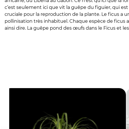
africaine, du Libéria au Gabon. Ce n’est qu’ici que la f
c’est seulement ici que vit la guêpe du figuier, qui e
cruciale pour la reproduction de la plante. Le ficus 
pollinisation très inhabituel. Chaque espèce de ficus 
ainsi dire. La guêpe pond des œufs dans le Ficus et les