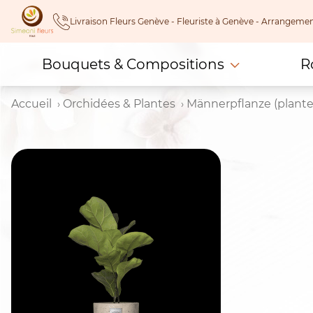
Skip
Livraison Fleurs Genève - Fleuriste à Genève - Arrangeme
to
content
Bouquets & Compositions
R
Accueil
Orchidées & Plantes
Männerpflanze (plant