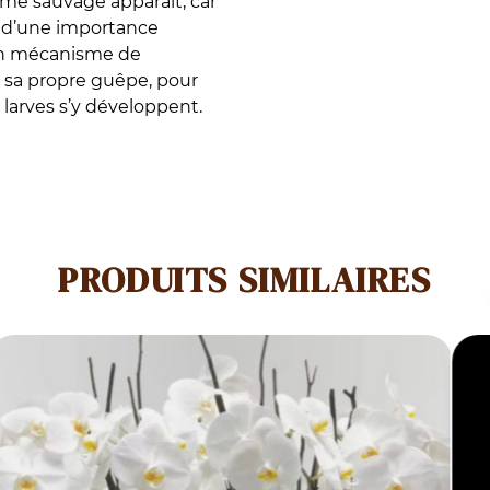
orme sauvage apparaît, car
en
st d’une importance
vue
a un mécanisme de
a sa propre guêpe, pour
 larves s’y développent.
PRODUITS SIMILAIRES