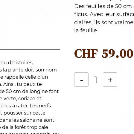
Des feuilles de 50 cm 
ficus. Avec leur surfac
claires, ils sont vraim
la feuille.
CHF
59.00
ou d’histoires
s la plante doit son nom
-
+
e rappelle celle d’un
. Ainsi, tu peux te
quantité
Alternative:
 de 50 cm de long ne font
de
e verte, coriace et
ciles à rater. Les nerfs
Voici
nt pousser sur cette
Frankie,
ans les salons ne sont
du
de la forêt tropicale
plaisir