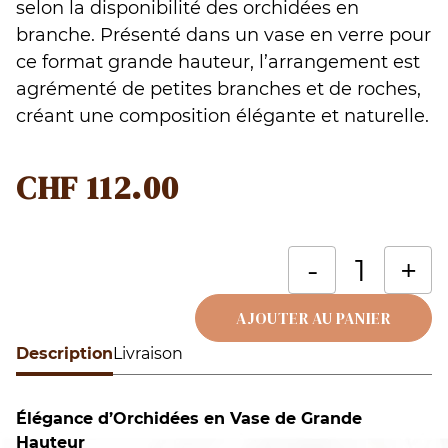
selon la disponibilité des orchidées en
branche. Présenté dans un vase en verre pour
ce format grande hauteur, l’arrangement est
agrémenté de petites branches et de roches,
créant une composition élégante et naturelle.
CHF
112.00
q
-
+
d
M
AJOUTER AU PANIER
d
Description
Alternative:
Livraison
e
p
Élégance d’Orchidées en Vase de Grande
o
Hauteur
b