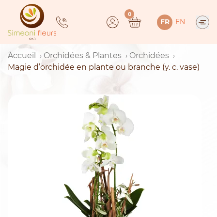
Skip
0
to
FR
EN
content
Accueil
Orchidées & Plantes
Orchidées
Magie d’orchidée en plante ou branche (y. c. vase)