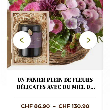
UN PANIER PLEIN DE FLEURS
DÉLICATES AVEC DU MIEL DE
FLEURS SUISSE
age
Plage
CHF
86.90
–
CHF
130.90