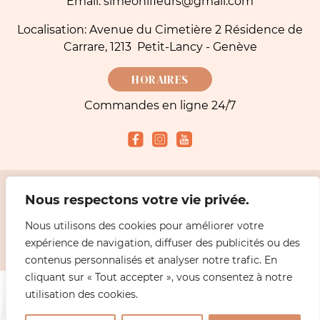
Email: simeonifleurs@gmail.com
Localisation: Avenue du Cimetière 2 Résidence de
Carrare, 1213 Petit-Lancy - Genève
HORAIRES
Commandes en ligne 24/7
Nous respectons votre vie privée.
Modes de paiement acceptés
Nous utilisons des cookies pour améliorer votre
expérience de navigation, diffuser des publicités ou des
2026 Simeoni fleuriste Genève - Livraisons Fleurs |
Mentions légales
Design
ABiL MEDiAS
contenus personnalisés et analyser notre trafic. En
cliquant sur « Tout accepter », vous consentez à notre
utilisation des cookies.
0