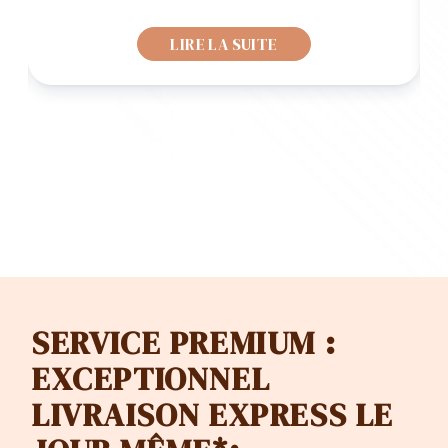
de
LIRE LA SUITE
x :
prix :
F 67.90
CHF 86
à
F 130.90
CHF 13
SERVICE PREMIUM :
EXCEPTIONNEL
LIVRAISON EXPRESS LE