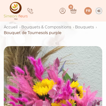
Skip
0
to
FR
content
Accueil
Bouquets & Compositions
Bouquets
Bouquet de Tournesols purple