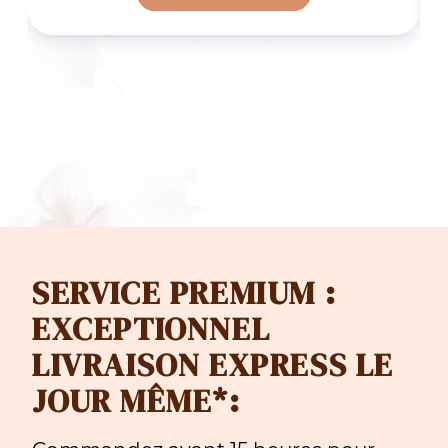
F 59.00
CHF 59
à
F 99.00
CHF 99
SERVICE PREMIUM :
EXCEPTIONNEL
LIVRAISON EXPRESS LE
JOUR MÊME*: