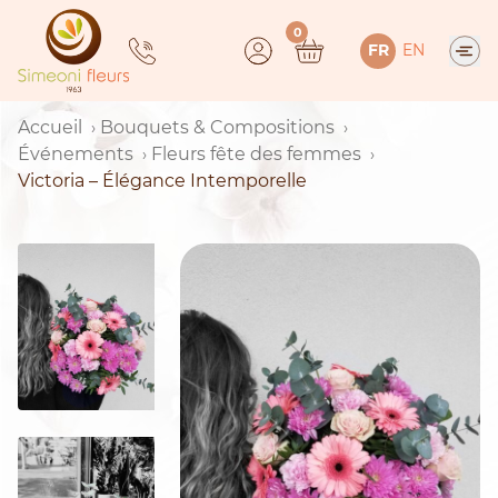
Skip
0
to
FR
EN
content
Accueil
Bouquets & Compositions
Événements
Fleurs fête des femmes
Victoria – Élégance Intemporelle