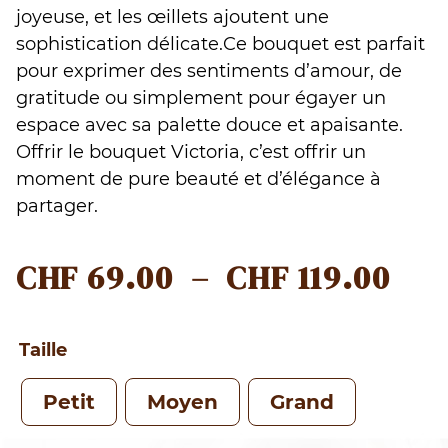
joyeuse, et les œillets ajoutent une
sophistication délicate.Ce bouquet est parfait
pour exprimer des sentiments d’amour, de
gratitude ou simplement pour égayer un
espace avec sa palette douce et apaisante.
Offrir le bouquet Victoria, c’est offrir un
moment de pure beauté et d’élégance à
partager.
PL
CHF
69.00
–
CHF
119.00
DE
PRI
Taille
CHF
Petit
Moyen
Grand
À