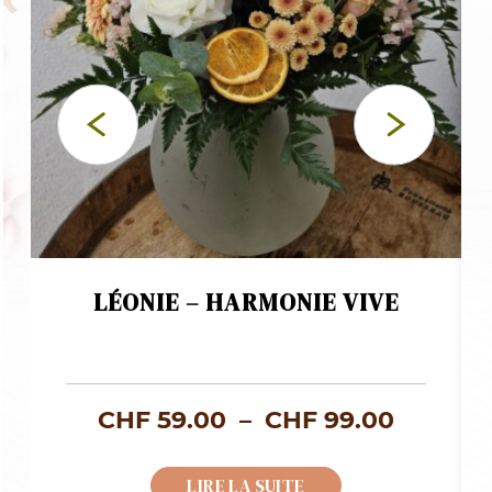
LÉONIE – HARMONIE VIVE
age
Plage
CHF
59.00
–
CHF
99.00
de
LIRE LA SUITE
x :
prix :