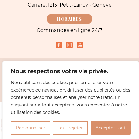
Carrare, 1213 Petit-Lancy - Genève
HORAIRES
Commandes en ligne 24/7
Nous respectons votre vie privée.
Modes de paiement acceptés
Nous utilisons des cookies pour améliorer votre
expérience de navigation, diffuser des publicités ou des
2026 Simeoni fleuriste Genève - Livraisons Fleurs |
Mentions légales
Design
ABiL MEDiAS
contenus personnalisés et analyser notre trafic. En
cliquant sur « Tout accepter », vous consentez à notre
utilisation des cookies.
0
Personnaliser
Tout rejeter
Accepter tout