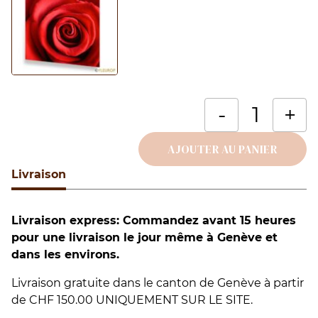
q
-
+
d
V
AJOUTER AU PANIER
–
Livraison
Alternative:
É
I
Livraison express: Commandez avant 15 heures
pour une livraison le jour même à Genève et
dans les environs.
Livraison gratuite dans le canton de Genève à partir
de CHF 150.00 UNIQUEMENT SUR LE SITE.