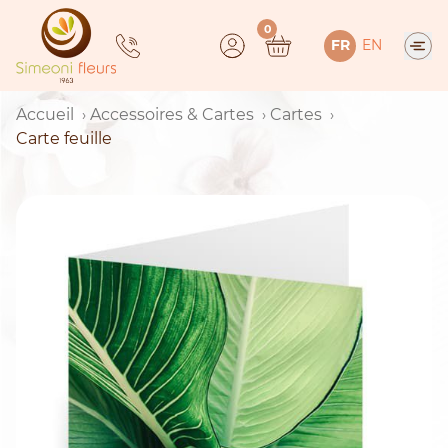
Skip
0
to
FR
EN
content
Accueil
Accessoires & Cartes
Cartes
Carte feuille