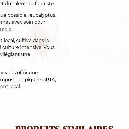
GRTA
t du talent du fleuriste.
ue possible : eucalyptus,
onnés avec soin pour
rable.
 local, cultivé dans le
 culture intensive. Vous
ivilégiant une
ur vous offrir une
composition piquée GRTA,
ent local.