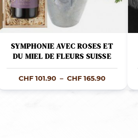
SYMPHONIE AVEC ROSES ET
DU MIEL DE FLEURS SUISSE
Plage
CHF
101.90
–
CHF
165.90
de
prix :
.50
CHF 101.
à
7.50
CHF 165.