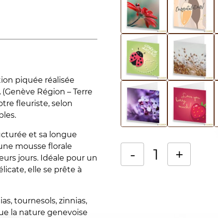
tion piquée réalisée
A (Genève Région – Terre
re fleuriste, selon
bles.
ucturée et sa longue
une mousse florale
-
+
eurs jours. Idéale pour un
cate, elle se prête à
quantité
Alternative:
de
Composition
as, tournesols, zinnias,
piquée
que la nature genevoise