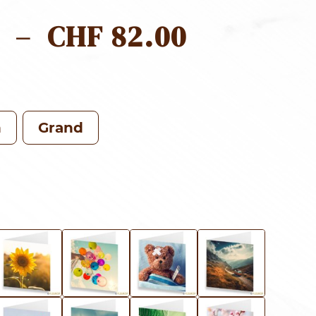
PLAGE
–
CHF
82.00
DE
PRIX :
CHF 52.0
n
Grand
À
CHF 82.0