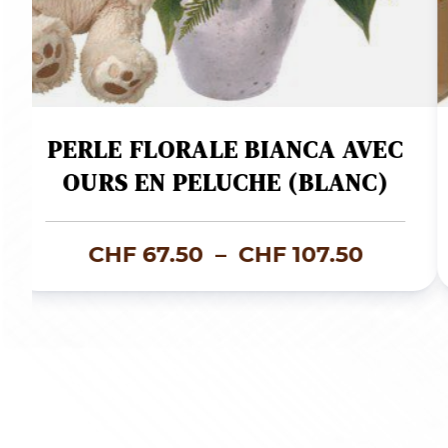
PERLE FLORALE BIANCA AVEC
OURS EN PELUCHE (BLANC)
e
Plage
CHF
67.50
–
CHF
107.50
de
prix :
50.00
CHF 67
à
100.00
CHF 10