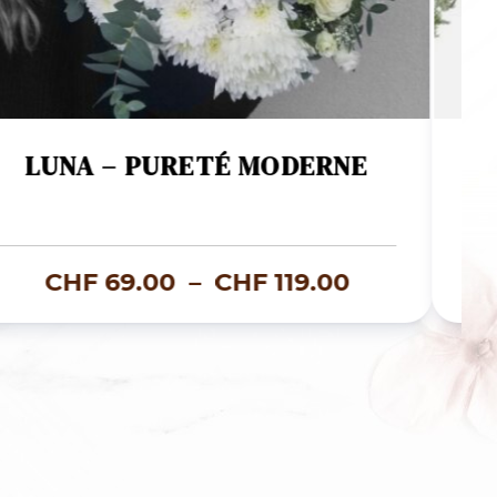
LUNA – PURETÉ MODERNE
Plage
CHF
69.00
–
CHF
119.00
de
prix :
90
CHF 69.00
à
90
CHF 119.00