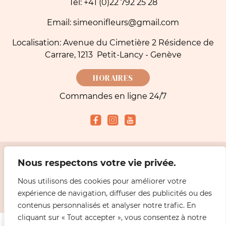
Tel: +41 (0)22 792 25 28
Email: simeonifleurs@gmail.com
Localisation: Avenue du Cimetière 2 Résidence de
Carrare, 1213 Petit-Lancy - Genève
HORAIRES
Commandes en ligne 24/7
Nous respectons votre vie privée.
Modes de paiement acceptés
Nous utilisons des cookies pour améliorer votre
expérience de navigation, diffuser des publicités ou des
2026 Simeoni fleuriste Genève - Livraisons Fleurs |
Mentions légales
Design
ABiL MEDiAS
contenus personnalisés et analyser notre trafic. En
cliquant sur « Tout accepter », vous consentez à notre