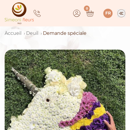
Skip
0
to
FR
content
Accueil
Deuil
Demande spéciale