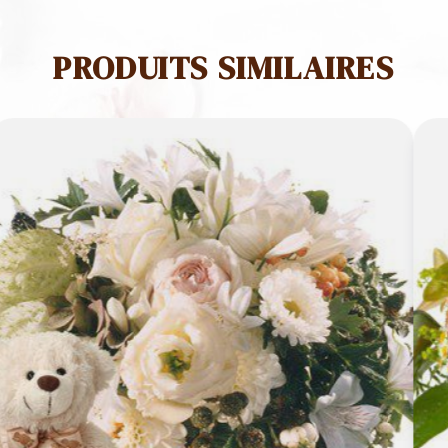
Jolie
Maman
PRODUITS SIMILAIRES