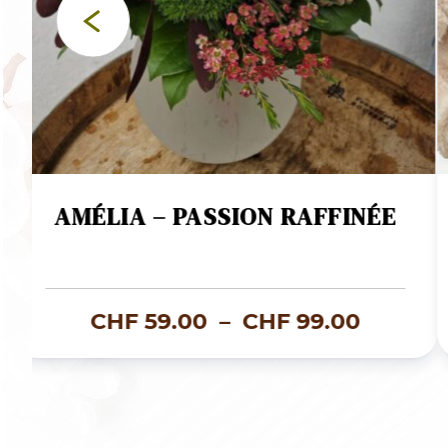
AMÉLIA – PASSION RAFFINÉE
e
Plage
CHF
59.00
–
CHF
99.00
de
prix :
67.50
CHF 59