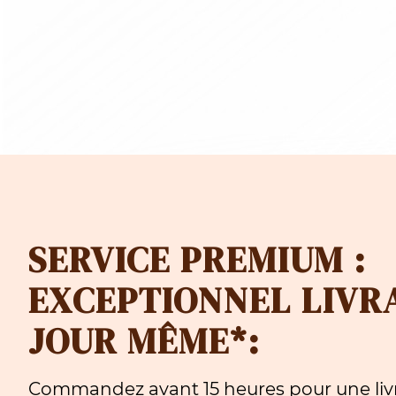
à
10.00
CHF 99
SERVICE PREMIUM :
EXCEPTIONNEL LIVR
JOUR MÊME*:
Commandez avant 15 heures pour une livr