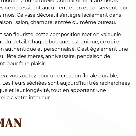
moderne ou naturelle. Contrairement aux fleurs
ées ne nécessitent aucun entretien et conservent leur
mois. Ce vase décoratif s’intègre facilement dans
maison : salon, chambre, entrée ou même bureau.
tisan fleuriste, cette composition met en valeur le
 goût du détail. Chaque bouquet est unique, ce qui en
ion authentique et personnalisé. C’est également une
u : fête des mères, anniversaire, pendaison de
 pour faire plaisir.
man
, vous optez pour une création florale durable,
 Les fleurs séchées sont aujourd’hui très recherchées
que et leur longévité, tout en apportant une
le à votre intérieur.
MAN