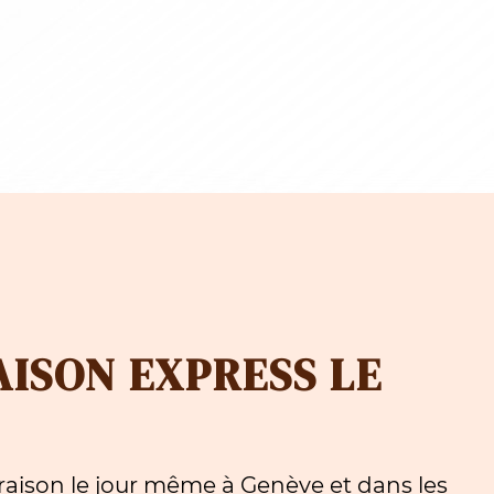
à
.00
CHF 107.
AISON EXPRESS LE
aison le jour même à Genève et dans les