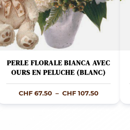
PERLE FLORALE BIANCA AVEC
OURS EN PELUCHE (BLANC)
Plage
CHF
67.50
–
CHF
107.50
de
prix :
.00
CHF 67.5