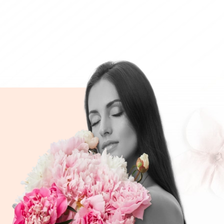
à
50
CHF 99.00