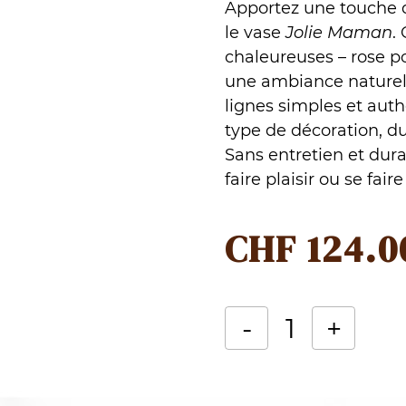
Apportez une touche d
le vase
Jolie Maman
.
chaleureuses – rose po
une ambiance naturell
lignes simples et auth
type de décoration, 
Sans entretien et dura
faire plaisir ou se faire 
CHF
124.0
-
+
quantité
Alternative:
de