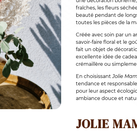
une décoration bohème, 
fraîches, les fleurs séch
beauté pendant de longs 
toutes les pièces de la 
Créée avec soin par un ar
savoir-faire floral et le
fait un objet de décorat
excellente idée de cadea
crémaillère ou simplement
En choisissant
Jolie Ma
tendance et responsable.
pour leur aspect écologi
ambiance douce et naturel
JOLIE MA