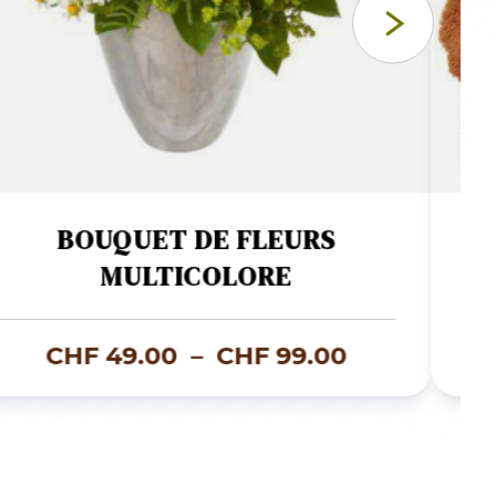
BOUQUET DE FLEURS
MULTICOLORE
Plage
CHF
49.00
–
CHF
99.00
de
prix :
0
CHF 49.00