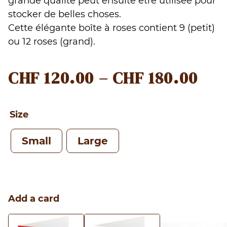
grande qualité peut ensuite être utilisée pour
stocker de belles choses.
Cette élégante boîte à roses contient 9 (petit)
ou 12 roses (grand).
PRI
CHF
120.00
–
CHF
180.00
RA
CHF
Size
TH
Small
Large
CHF
Add a card