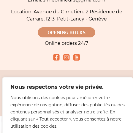
Location: Avenue du Cimetière 2 Résidence de
Carrare, 1213 Petit-Lancy - Genève
OPENING HOURS
Online orders 24/7
Accepted payment methods
Nous respectons votre vie privée.
Nous utilisons des cookies pour améliorer votre
2026 Simeoni Fleurs - Florist, Flower Bouquet and Delivery in Geneva |
Legal
expérience de navigation, diffuser des publicités ou des
information
Design
ABiL MEDiAS
contenus personnalisés et analyser notre trafic. En
cliquant sur « Tout accepter », vous consentez à notre
utilisation des cookies.
0