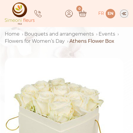
Skip
0
to
FR
EN
content
Home
Bouquets and arrangements
Events
Flowers for Women’s Day
Athens Flower Box