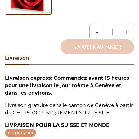
q
-
+
d
B
AJOUTER AU PANIER
a
Livraison
Alternative:
a
a
Livraison express: Commandez avant 15 heures
c
pour une livraison le jour même à Genève et
G
dans les environs.
Livraison gratuite dans le canton de Genève à partir
de CHF 150.00 UNIQUEMENT SUR LE SITE.
LIVRAISON POUR LA SUISSE ET MONDE
CLIQUEZ ICI