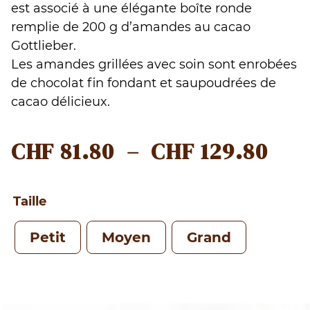
est associé à une élégante boîte ronde
remplie de 200 g d’amandes au cacao
Gottlieber.
Les amandes grillées avec soin sont enrobées
de chocolat fin fondant et saupoudrées de
cacao délicieux.
PLA
CHF
81.80
–
CHF
129.80
DE
PRI
Taille
CHF
Petit
Moyen
Grand
À
CHF