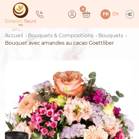
Skip
0
to
FR
EN
content
Accueil
Bouquets & Compositions
Bouquets
Bouquet avec amandes au cacao Goettliber