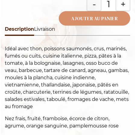
q
-
+
d
E
AJOUTER AU PANIER
r
Description
Alternative:
Livraison
Idéal avec thon, poissons saumonés, crus, marinés,
fumés ou cuits, cuisine italienne, pizza, pâtes à la
tomate, à la bolognaise, lasagnes, osso buco de
veau, barbecue, tartare de canard, agneau, gambas,
moules à la plancha, cuisine indienne,
vietnamienne, thaïlandaise, japonaise, pâtés en
croûte, charcuterie, terrines de légumes, ratatouille,
salades estivales, taboulé, fromages de vache, mets
au fromage
Nez frais, fruité, framboise, écorce de citron,
agrume, orange sanguine, pamplemousse rose