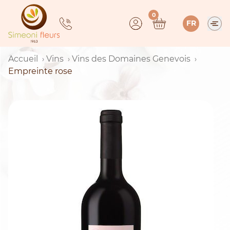
Skip
0
to
FR
content
Accueil
Vins
Vins des Domaines Genevois
Empreinte rose