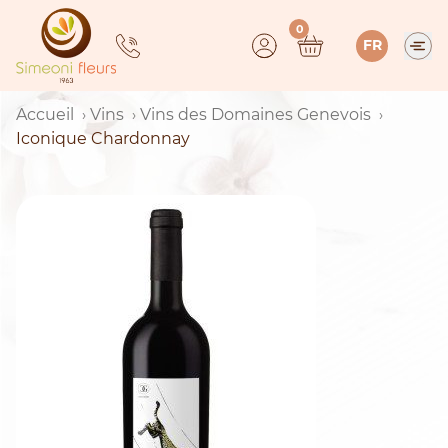
Skip
0
to
FR
content
Accueil
Vins
Vins des Domaines Genevois
Iconique Chardonnay