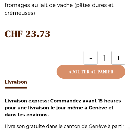
fromages au lait de vache (pâtes dures et
crémeuses)
CHF
23.73
q
-
+
d
I
AJOUTER AU PANIER
C
Livraison
Alternative:
Livraison express: Commandez avant 15 heures
pour une livraison le jour même à Genève et
dans les environs.
Livraison gratuite dans le canton de Genève à partir