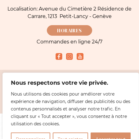
Localisation: Avenue du Cimetière 2 Résidence de
Carrare, 1213 Petit-Lancy - Genève
HORAIRES
Commandes en ligne 24/7
Nous respectons votre vie privée.
Modes de paiement acceptés
Nous utilisons des cookies pour améliorer votre
expérience de navigation, diffuser des publicités ou des
2026 Simeoni fleuriste Genève - Livraisons Fleurs |
Mentions légales
Design
ABiL MEDiAS
contenus personnalisés et analyser notre trafic. En
cliquant sur « Tout accepter », vous consentez à notre
utilisation des cookies.
0