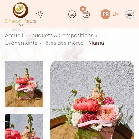
Skip
0
to
FR
EN
content
Accueil
Bouquets & Compositions
Événements
Fêtes des mères
Mama