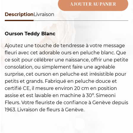
O
AJOUTER AU PANIER
T
Description
Alternative:
Livraison
b
Ourson Teddy Blanc
Ajoutez une touche de tendresse à votre message
fleuri avec cet adorable ours en peluche blanc. Que
ce soit pour célébrer une naissance, offrir une petite
consolation, ou simplement faire une agréable
surprise, cet ourson en peluche est irrésistible pour
petits et grands. Fabriqué en peluche douce et
certifié CE, il mesure environ 20 cm en position
assise et est lavable en machine à 30°. Simeoni
Fleurs. Votre fleuriste de confiance à Genève depuis
1963. Livraison de fleurs à Genève.