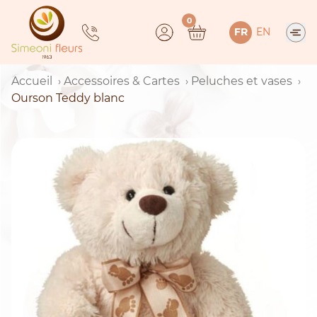
Skip
0
to
FR
EN
content
Accueil
Accessoires & Cartes
Peluches et vases
Ourson Teddy blanc