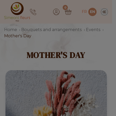
Skip
0
to
FR
EN
content
Home
Bouquets and arrangements
Events
Mother's Day
MOTHER'S DAY